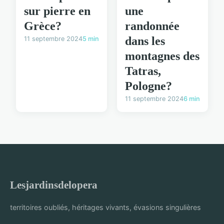
sur pierre en
une
Grèce?
randonnée
dans les
11 septembre 2024
5 min
montagnes des
Tatras,
Pologne?
11 septembre 2024
6 min
Lesjardinsdelopera
territoires oubliés, héritages vivants, évasions singulières