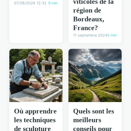
viticoles de la
07/08/2026 12:32
9 min
région de
Bordeaux,
France?
11 septembre 2024
5 min
Où apprendre
Quels sont les
les techniques
meilleurs
de sculpture
conseils pour